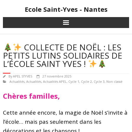
Skip
Ecole Saint-Yves - Nantes
to
content
COLLECTE DE NOËL : LES
PETITS LUTINS SOLIDAIRES DE
L’ÉCOLE SAINT YVES !
By
APEL STYVES
27 novembre 2025
Actualités
,
Actualités
,
Actualités APEL
,
Cycle 1
,
Cycle 2
,
Cycle 3
,
Non classé
Chères familles,
Cette année encore, la magie de Noël s’invite à
l’école… mais pas seulement dans les
décorations et les chansons !