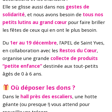
Elle se glisse aussi dans nos
gestes de
solidarité
, et nous avons besoin de
tous nos
petits lutins au grand cœur
pour faire briller
les fêtes de ceux qui en ont le plus besoin.
Du
1er au 19 dé
cem
bre
, l’APEL de Saint Yves,
en collaboration avec les
Restos du Cœur
,
organise une grande
collecte de produits
“petite enfance”
destinée aux tout-petits
âgés de 0 à 6 ans.
Où déposer les dons ?
Dans le
hall près des escaliers
, une hotte
géante (ou presque !) vous attend pour
recueillir vos trésors.