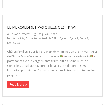
LE MERCREDI (ET PAS QUE…), C’EST KIWI
By
APEL STYVES
29 janvier 2026
Actualités
,
Actualités
,
Actualités APEL
,
Cycle 1
,
Cycle 2
,
Cycle 3
,
Non classé
Chères familles, Pour faire le plein de vitamines en plein hiver, l’APEL
de l’école Saint-Yves vous propose une
vente de kiwis verts
en
partenariat avec le Verger Nantes Prim, situé à Saint-Julien-de-
Concelles. Des fruits savoureux, locaux… et solidaires ! C’est
l’occasion parfaite de régaler toute la famille tout en soutenant les
projets de
Read More