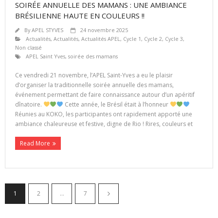
SOIRÉE ANNUELLE DES MAMANS : UNE AMBIANCE
BRÉSILIENNE HAUTE EN COULEURS !!
By
APEL STYVES
24 novembre 2025
Actualités
,
Actualités
,
Actualités APEL
,
Cycle 1
,
Cycle 2
,
Cycle 3
,
Non classé
APEL Saint Yves
,
soirée des mamans
Ce vendredi 21 novembre, l’APEL Saint-Yves a eu le plaisir
d’organiser la traditionnelle soirée annuelle des mamans,
événement permettant de faire connaissance autour d’un apéritif
dînatoire.
Cette année, le Brésil était à l’honneur
Réunies au KOKO, les participantes ont rapidement apporté une
ambiance chaleureuse et festive, digne de Rio ! Rires, couleurs et
Read More
1
2
…
7