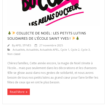
COLLECTE DE NOËL : LES PETITS LUTINS
SOLIDAIRES DE L’ÉCOLE SAINT YVES !
By
APEL STYVES
27 novembre 2025
Actualités
,
Actualités
,
Actualités APEL
,
Cycle 1
,
Cycle 2
,
Cycle 3
,
Non classé
Chères familles, Cette année encore, la magie de Noël s’invite à
l’école… mais pas seulement dans les décorations et les chansons
!Elle se glisse aussi dans nos gestes de solidarité, et nous avons
besoin de tous nos petits lutins au grand cœur pour faire briller les
fêtes de ceux qui en ont le plus besoin.
Read More