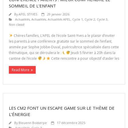
SOMMEIL DE L’ENFANT
By
APEL STYVES
29 janvier 2026
Actualités
,
Actualités
,
Actualités APEL
,
Cycle 1
,
Cycle 2
,
Cycle 3
,
Non classé
Chères familles, L’APEL de l’école Saint-Yves a le plaisir d’inviter
les parents à une conférence gratuite sur le sommeil de l’enfant,
animée par Sophie Jobbe-Duval, puéricultrice spécialisée dans cette
thématique, qui se déroulera le :
Jeudi 5 février à 20h dans la
cantine de l’école
Cette rencontre a pour objectif d’aider les
Read More
LES CM2 FONT UN ESCAPE GAME SUR LE THÈME DE
L’ÉNERGIE
By
Bleuenn Boisserpe
17 décembre 2025
Actualités
,
Cycle 3