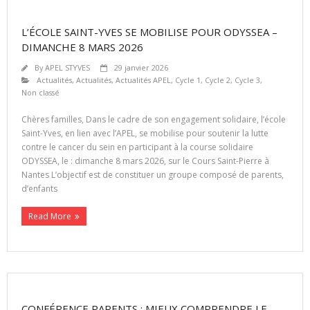
L’ÉCOLE SAINT-YVES SE MOBILISE POUR ODYSSEA –
DIMANCHE 8 MARS 2026
By
APEL STYVES
29 janvier 2026
Actualités
,
Actualités
,
Actualités APEL
,
Cycle 1
,
Cycle 2
,
Cycle 3
,
Non classé
Chères familles, Dans le cadre de son engagement solidaire, l’école
Saint-Yves, en lien avec l’APEL, se mobilise pour soutenir la lutte
contre le cancer du sein en participant à la course solidaire
ODYSSEA, le : dimanche 8 mars 2026, sur le Cours Saint-Pierre à
Nantes L’objectif est de constituer un groupe composé de parents,
d’enfants
Read More
CONFÉRENCE PARENTS : MIEUX COMPRENDRE LE