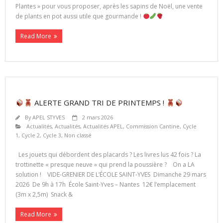
Plantes » pour vous proposer, après les sapins de Noël, une vente
de plants en pot aussi utile que gourmande !
Read More
ALERTE GRAND TRI DE PRINTEMPS !
By
APEL STYVES
2 mars 2026
Actualités
,
Actualités
,
Actualités APEL
,
Commission Cantine
,
Cycle
1
,
Cycle 2
,
Cycle 3
,
Non classé
Les jouets qui débordent des placards ? Les livres lus 42 fois ? La
trottinette « presque neuve » qui prend la poussière ? On a LA
solution ! VIDE-GRENIER DE L’ÉCOLE SAINT-YVES Dimanche 29 mars
2026 De 9h à 17h École Saint-Yves – Nantes 12€ l’emplacement
(3m x 2,5m) Snack &
Read More