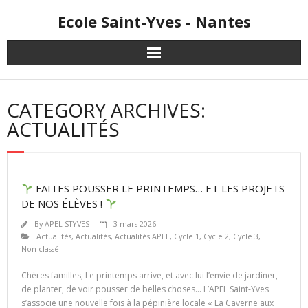
Skip
Ecole Saint-Yves - Nantes
to
content
CATEGORY ARCHIVES:
ACTUALITÉS
FAITES POUSSER LE PRINTEMPS… ET LES PROJETS
DE NOS ÉLÈVES !
By
APEL STYVES
3 mars 2026
Actualités
,
Actualités
,
Actualités APEL
,
Cycle 1
,
Cycle 2
,
Cycle 3
,
Non classé
Chères familles, Le printemps arrive, et avec lui l’envie de jardiner,
de planter, de voir pousser de belles choses… L’APEL Saint-Yves
s’associe une nouvelle fois à la pépinière locale « La Caverne aux