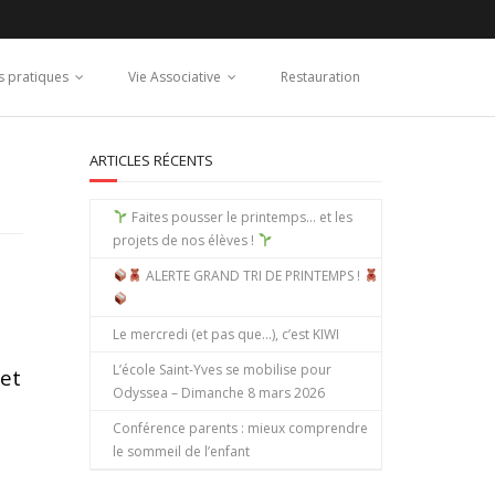
s pratiques
Vie Associative
Restauration
ARTICLES RÉCENTS
Faites pousser le printemps… et les
projets de nos élèves !
ALERTE GRAND TRI DE PRINTEMPS !
Le mercredi (et pas que…), c’est KIWI
L’école Saint-Yves se mobilise pour
et
Odyssea – Dimanche 8 mars 2026
Conférence parents : mieux comprendre
le sommeil de l’enfant