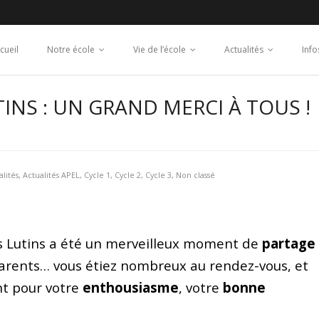
cueil
Notre école
Vie de l’école
Actualités
Info
TINS : UN GRAND MERCI À TOUS !
alités
,
Actualités APEL
,
Cycle 1
,
Cycle 2
,
Cycle 3
,
Non classé
its Lutins a été un merveilleux moment de
partage
arents… vous étiez nombreux au rendez-vous, et
t pour votre
enthousiasme
, votre
bonne