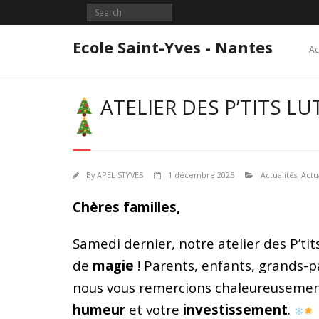
Skip
to
content
Ecole Saint-Yves - Nantes
Ac
ATELIER DES P’TITS LU
By
APEL STYVES
1 décembre 2025
Actualités
,
Actu
Chères familles,
Samedi dernier, notre atelier des P’t
de
magie
!
Parents, enfants, grands-p
nous vous remercions chaleureusemen
humeur
et votre
investissement
.